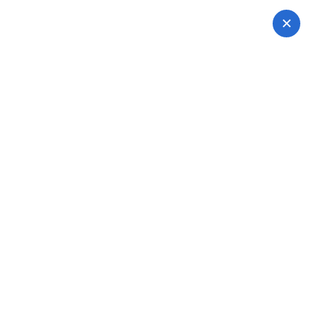
登录平台
✕
标签云列表
按标签聚合浏览相关文章
华为旗舰多线程表现对比小米核心性能差距